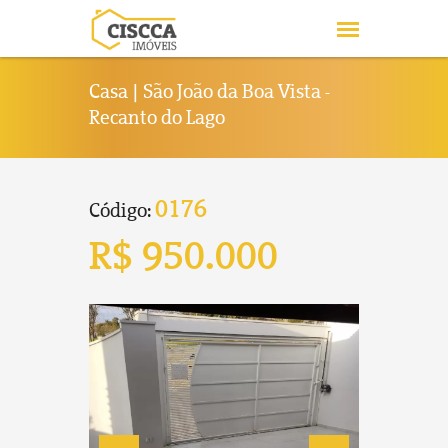
Casa | São João da Boa Vista -
Recanto do Lago
0176
Código:
R$ 950.000