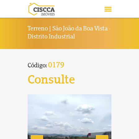
Terreno | São João da Boa Vista -
Distrito Industrial
0179
Código:
Consulte